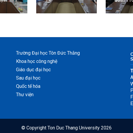
hịnh
Trẻ
đoàn TT
Trường Đại học Tôn Đức Thắng
Khoa học công nghệ
Giáo dục đại học
A
Sau đại học
W
Quốc tế hóa
P
Thư viện
F
E
© Copyright
Ton Duc Thang University
2026