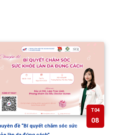
T04
08
uyên đề “Bí quyết chăm sóc sức
ỏe làn da đúng cách”