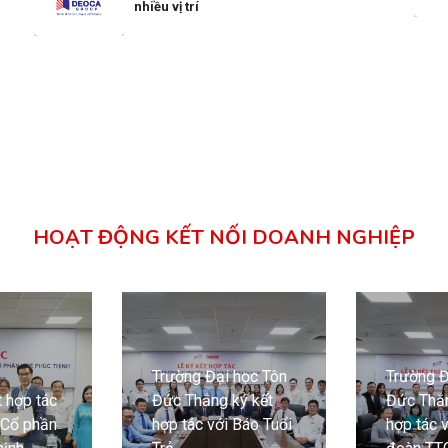
nhiều vị trí
HOẠT ĐỘNG KẾT NỐI DOANH NGHIỆP
Trường Đại học Tôn
Trường Đ
 hợp tác
Đức Thắng ký kết
Đức Thắn
 Cổ phần
hợp tác với Báo Tuổi
hợp tác 