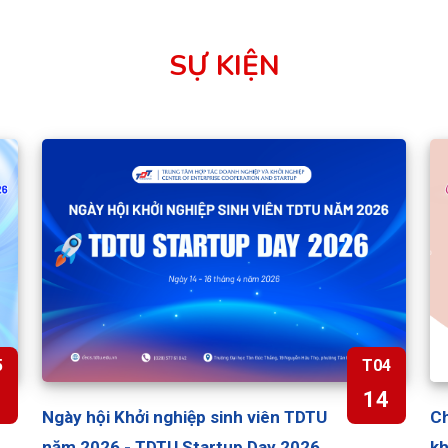
SỰ KIỆN
5
T04
8
14
Ngày hội Khởi nghiệp sinh viên TDTU
Ch
năm 2026 - TDTU Startup Day 2026
kh