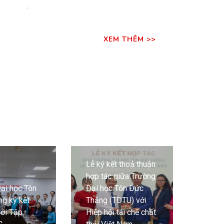
XEM THÊM >>
Lễ ký kết thoả thuận
Trườn
hợp tác giữa Trường
Đức T
ại học Tôn
Đại học Tôn Đức
hợp tá
g ký kết
Thắng (TDTU) với
hàng 
với Tập
Hiệp hội tái chế chất
chúng