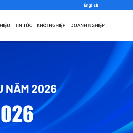
English
THIỆU
TIN TỨC
KHỞI NGHIỆP
DOANH NGHIỆP
GATION