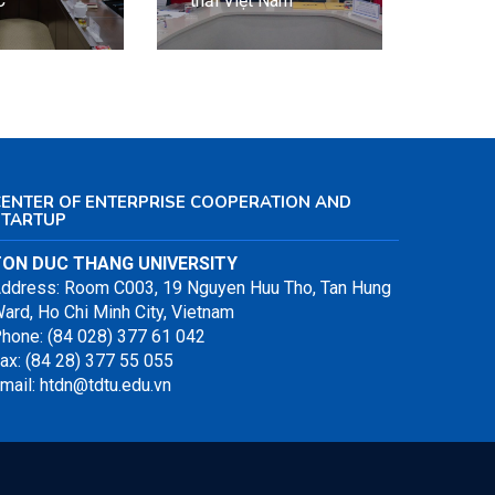
C
thải Việt Nam
(PVco
CENTER OF ENTERPRISE COOPERATION AND
STARTUP
TON DUC THANG UNIVERSITY
ddress: Room C003, 19 Nguyen Huu Tho, Tan Hung
ard, Ho Chi Minh City, Vietnam
hone: (84 028) 377 61 042
ax: (84 28) 377 55 055
mail: htdn@tdtu.edu.vn